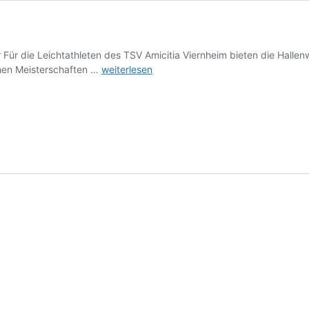
r Für die Leichtathleten des TSV Amicitia Viernheim bieten die Halle
Formtests
chen Meisterschaften …
weiterlesen
vor
den
Meisterschaften