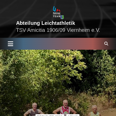
Skip
to
content
Abteilung Leichtathletik
TSV Amicitia 1906/09 Viernheim e.V.
S
e
a
r
c
h