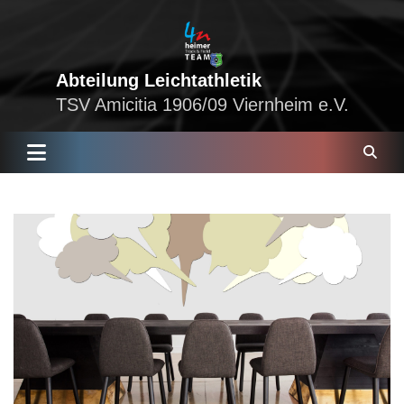
Skip
to
content
Abteilung Leichtathletik
TSV Amicitia 1906/09 Viernheim e.V.
S
e
a
r
c
h