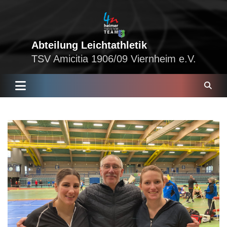
Skip
to
content
Abteilung Leichtathletik
TSV Amicitia 1906/09 Viernheim e.V.
S
e
a
r
c
h