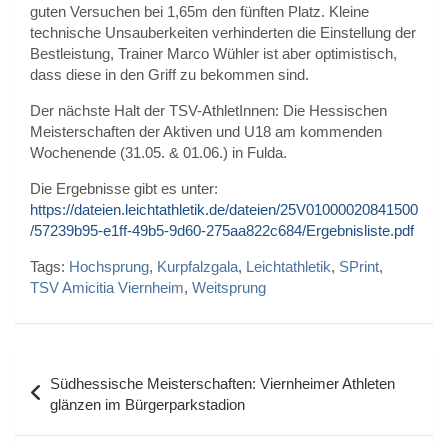
guten Versuchen bei 1,65m den fünften Platz. Kleine
technische Unsauberkeiten verhinderten die Einstellung der
Bestleistung, Trainer Marco Wühler ist aber optimistisch,
dass diese in den Griff zu bekommen sind.
Der nächste Halt der TSV-AthletInnen: Die Hessischen
Meisterschaften der Aktiven und U18 am kommenden
Wochenende (31.05. & 01.06.) in Fulda.
Die Ergebnisse gibt es unter:
https://dateien.leichtathletik.de/dateien/25V01000020841500
/57239b95-e1ff-49b5-9d60-275aa822c684/Ergebnisliste.pdf
Tags:
Hochsprung
,
Kurpfalzgala
,
Leichtathletik
,
SPrint
,
TSV Amicitia Viernheim
,
Weitsprung
Beitragsnavigation
Südhessische Meisterschaften: Viernheimer Athleten
glänzen im Bürgerparkstadion