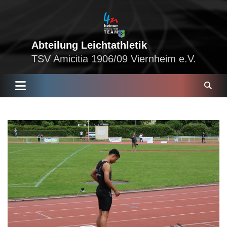
Skip
to
content
Abteilung Leichtathletik
TSV Amicitia 1906/09 Viernheim e.V.
S
e
a
r
c
h