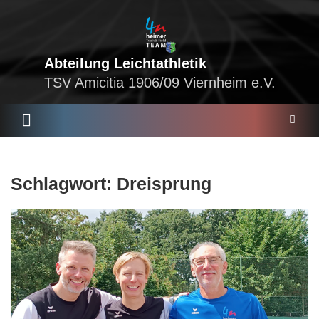
Skip
to
content
Abteilung Leichtathletik
TSV Amicitia 1906/09 Viernheim e.V.
S
Schlagwort:
Dreisprung
e
a
r
c
h