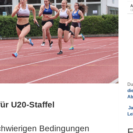
Du
di
Ab
ür U20-Staffel
Ja
Le
schwierigen Bedingungen