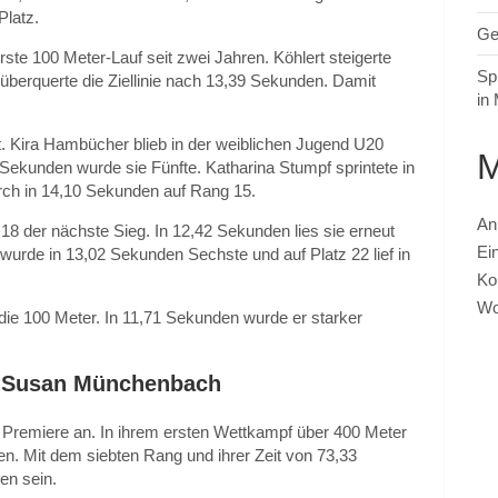
Platz.
Ge
rste 100 Meter-Lauf seit zwei Jahren. Köhlert steigerte
Sp
überquerte die Ziellinie nach 13,39 Sekunden. Damit
in
t. Kira Hambücher blieb in der weiblichen Jugend U20
Sekunden wurde sie Fünfte. Katharina Stumpf sprintete in
rch in 14,10 Sekunden auf Rang 15.
An
18 der nächste Sieg. In 12,42 Sekunden lies sie erneut
Ei
wurde in 13,02 Sekunden Sechste und auf Platz 22 lief in
Ko
Wo
 die 100 Meter. In 11,71 Sekunden wurde er starker
nd Susan Münchenbach
e Premiere an. In ihrem ersten Wettkampf über 400 Meter
en. Mit dem siebten Rang und ihrer Zeit von 73,33
en sein.