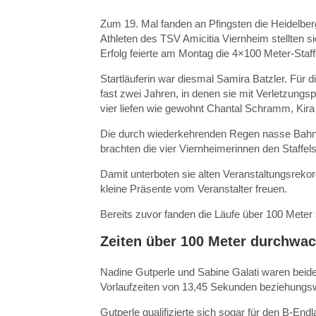
Zum 19. Mal fanden an Pfingsten die Heidelberg
Athleten des TSV Amicitia Viernheim stellten 
Erfolg feierte am Montag die 4×100 Meter-Staf
Startläuferin war diesmal Samira Batzler. Für 
fast zwei Jahren, in denen sie mit Verletzungs
vier liefen wie gewohnt Chantal Schramm, Kir
Die durch wiederkehrenden Regen nasse Bahn 
brachten die vier Viernheimerinnen den Staffels
Damit unterboten sie alten Veranstaltungsreko
kleine Präsente vom Veranstalter freuen.
Bereits zuvor fanden die Läufe über 100 Meter 
Zeiten über 100 Meter durchwa
Nadine Gutperle und Sabine Galati waren beide
Vorlaufzeiten von 13,45 Sekunden beziehungsw
Gutperle qualifizierte sich sogar für den B-End