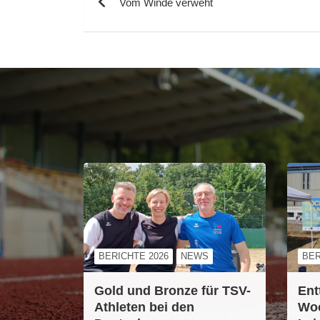
Vom Winde verweht
BERICHTE 2026
NEWS
BER
Gold und Bronze für TSV-
Ent
Athleten bei den
Woc