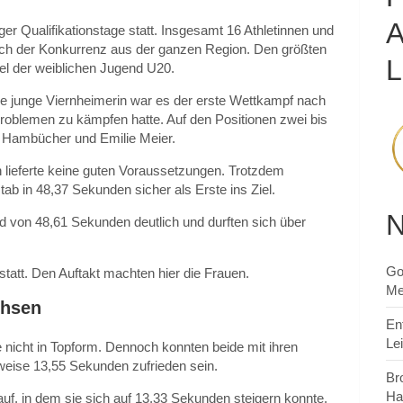
er Qualifikationstage statt. Insgesamt 16 Athletinnen und
sich der Konkurrenz aus der ganzen Region. Den größten
L
fel der weiblichen Jugend U20.
die junge Viernheimerin war es der erste Wettkampf nach
problemen zu kämpfen hatte. Auf den Positionen zwei bis
a Hambücher und Emilie Meier.
lieferte keine guten Voraussetzungen. Trotzdem
tab in 48,37 Sekunden sicher als Erste ins Ziel.
N
rd von 48,61 Sekunden deutlich und durften sich über
Go
statt. Den Auftakt machten hier die Frauen.
Me
chsen
En
Le
 nicht in Topform. Dennoch konnten beide mit ihren
eise 13,55 Sekunden zufrieden sein.
Br
Ha
lauf, in dem sie sich auf 13,33 Sekunden steigern konnte.