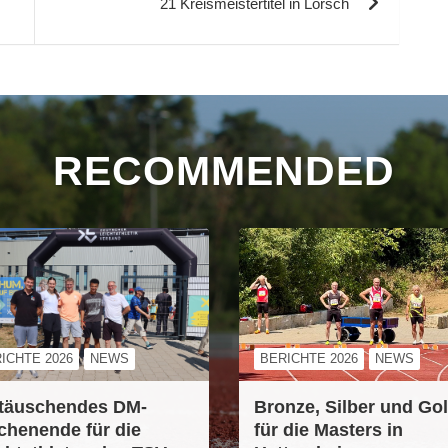
21 Kreismeistertitel in Lorsch
RECOMMENDED
ICHTE 2026
NEWS
BERICHTE 2026
NEWS
täuschendes DM-
Bronze, Silber und Go
henende für die
für die Masters in