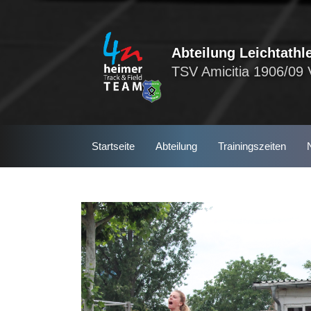
Skip
to
content
Abteilung Leichtathle
TSV Amicitia 1906/09 
Startseite
Abteilung
Trainingszeiten
S
e
a
r
c
h