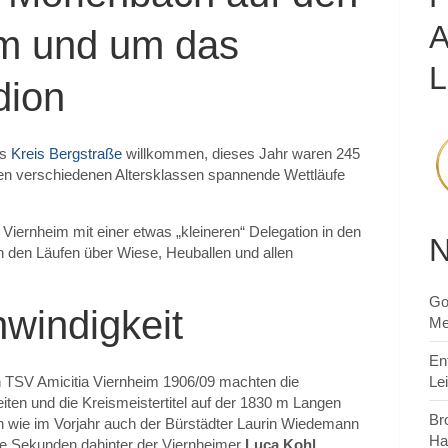
im und um das
L
dion
es
Kreis Bergstraße
willkommen, dieses Jahr waren 245
den verschiedenen Altersklassen spannende Wettläufe
 Viernheim mit einer etwas „kleineren“ Delegation in den
N
h den Läufen über Wiese, Heuballen und allen
Go
hwindigkeit
Me
En
n TSV Amicitia Viernheim 1906/09 machten die
Le
eiten und die Kreismeistertitel auf der 1830 m Langen
Br
wie im Vorjahr auch der Bürstädter Laurin Wiedemann
Ha
e Sekunden dahinter der Viernheimer
Luca Kohl