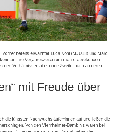
, vorher bereits erwähnter Luca Kohl (MJU18) und Marc
 konnten ihre Vorjahreszeiten um mehrere Sekunden
ockenen Verhältnissen aber ohne Zweifel auch an deren
en“ mit Freude über
ich die jüngsten Nachwuchsläufer*innen auf und ließen die
erschlagen. Von den Viernheimer-Bambinis waren bei
gesamt 5 Läuferinnen am Start. Somit hat es der