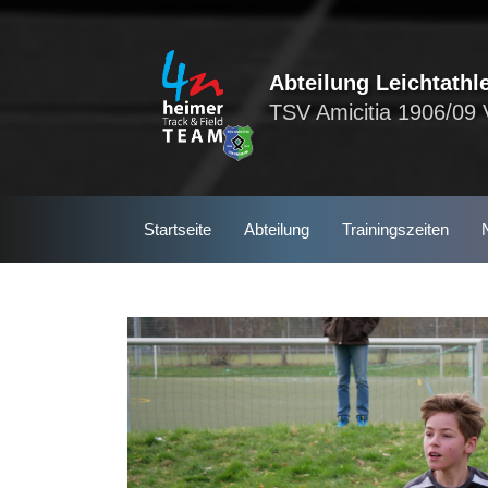
Skip
to
content
Abteilung Leichtathle
TSV Amicitia 1906/09 
Startseite
Abteilung
Trainingszeiten
S
e
a
r
c
h