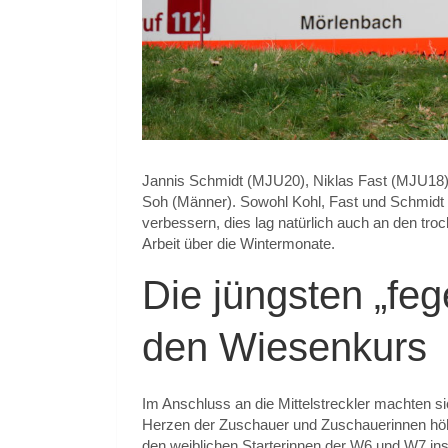
Jannis Schmidt (MJU20), Niklas Fast (MJU18)
Soh (Männer). Sowohl Kohl, Fast und Schmidt
verbessern, dies lag natürlich auch an den tr
Arbeit über die Wintermonate.
Die jüngsten „feg
den Wiesenkurs
Im Anschluss an die Mittelstreckler machten s
Herzen der Zuschauer und Zuschauerinnen höh
den weiblichen Starterinnen der W6 und W7 ins