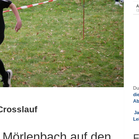
Du
di
Ab
Crosslauf
Ja
Le
 Mörlenbach auf den