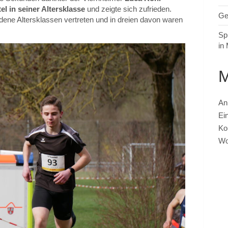
tel in seiner Altersklasse
und zeigte sich zufrieden.
Ge
ene Altersklassen vertreten und in dreien davon waren
Sp
in
An
Ei
Ko
Wo