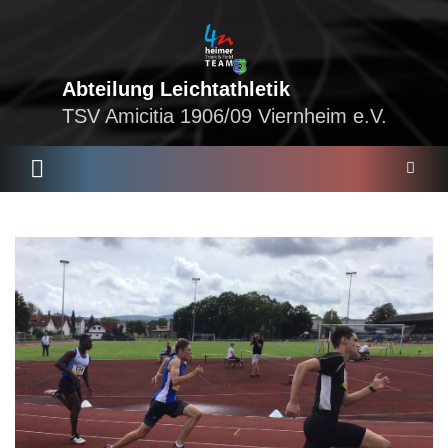
Skip
to
content
Abteilung Leichtathletik
TSV Amicitia 1906/09 Viernheim e.V.
S
e
a
r
c
h