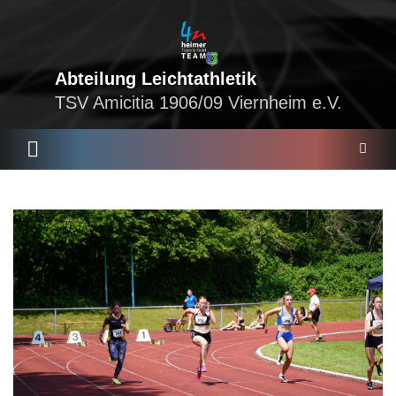
Skip
to
content
Abteilung Leichtathletik
TSV Amicitia 1906/09 Viernheim e.V.
S
e
a
r
c
h