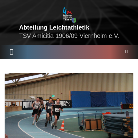
Skip
to
content
Abteilung Leichtathletik
TSV Amicitia 1906/09 Viernheim e.V.
S
e
a
r
c
h