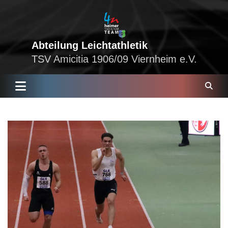
Skip
to
content
Abteilung Leichtathletik
TSV Amicitia 1906/09 Viernheim e.V.
S
e
a
r
c
h