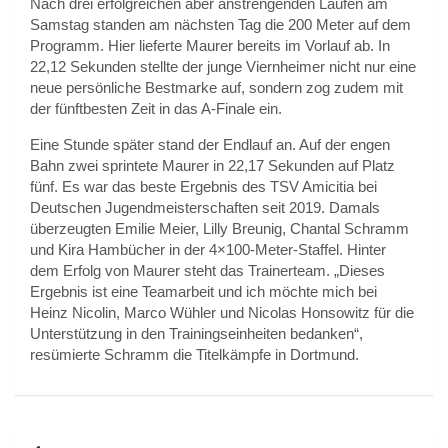
Nach drei erfolgreichen aber anstrengenden Läufen am
Samstag standen am nächsten Tag die 200 Meter auf dem
Programm. Hier lieferte Maurer bereits im Vorlauf ab. In
22,12 Sekunden stellte der junge Viernheimer nicht nur eine
neue persönliche Bestmarke auf, sondern zog zudem mit
der fünftbesten Zeit in das A-Finale ein.
Eine Stunde später stand der Endlauf an. Auf der engen
Bahn zwei sprintete Maurer in 22,17 Sekunden auf Platz
fünf. Es war das beste Ergebnis des TSV Amicitia bei
Deutschen Jugendmeisterschaften seit 2019. Damals
überzeugten Emilie Meier, Lilly Breunig, Chantal Schramm
und Kira Hambücher in der 4×100-Meter-Staffel. Hinter
dem Erfolg von Maurer steht das Trainerteam. „Dieses
Ergebnis ist eine Teamarbeit und ich möchte mich bei
Heinz Nicolin, Marco Wühler und Nicolas Honsowitz für die
Unterstützung in den Trainingseinheiten bedanken“,
resümierte Schramm die Titelkämpfe in Dortmund.
Beitragsnavigation