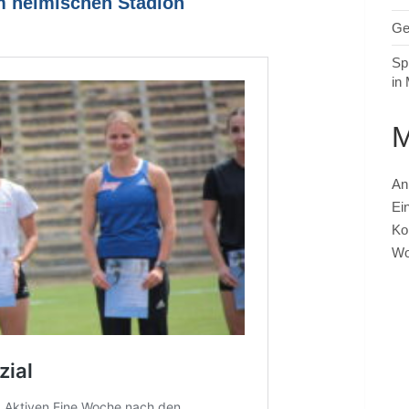
m heimischen Stadion
Ge
Sp
in
An
Ei
Ko
Wo