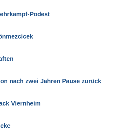
Mehrkampf-Podest
Sönmezcicek
aften
on nach zwei Jahren Pause zurück
ttack Viernheim
ecke