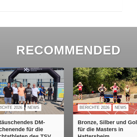
RECOMMENDED
ICHTE 2026
NEWS
BERICHTE 2026
NEWS
täuschendes DM-
Bronze, Silber und Go
henende für die
für die Masters in
chtathleten des TSV
Hattersheim