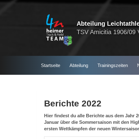
Skip
to
content
Abteilung Leichtathle
TSV Amicitia 1906/09 
Startseite
Abteilung
Trainingszeiten
S
e
a
Berichte 2022
r
c
Hier findest du alle Berichte aus dem Jahr
h
Januar über die Sommersaison mit den High
ersten Wettkämpfen der neuen Wintersaiso