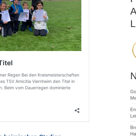
L
N
Go
Me
En
Le
Br
Ha