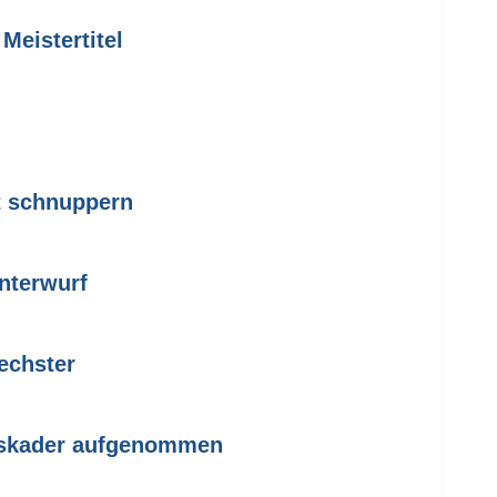
Meistertitel
l
t schnuppern
nterwurf
echster
eskader aufgenommen